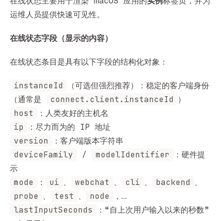
在线状态主要用于渲染 macOS 应用的
实例
标签页，并为
运维人员提供快速可见性。
在线状态字段（显示的内容）
在线状态条目是具有以下字段的结构化对象：
instanceId
（可选但强烈推荐）：稳定的客户端身份
connect.client.instanceId
（通常是
）
host
：人类友好的主机名
ip
：尽力而为的 IP 地址
version
：客户端版本字符串
deviceFamily
modelIdentifier
/
：硬件提
示
mode
ui
webchat
cli
backend
：
、
、
、
、
probe
test
node
、
、
，…
lastInputSeconds
：“自上次用户输入以来的秒数”